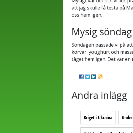
Mysigt var det och vi fick p
att jag skulle få testa på M
oss hem igen.
Mysig söndag
Söndagen passade vi på att s
korvar, youghurt och massa 
tåget hem igen. Det var en 
Andra inlägg
Kriget i Ukraina
Under