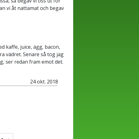
ssa, så begav vi oss ut för
nnan vi åt nattamat och begav
d kaffe, juice, ägg, bacon,
a vädret. Senare så tog jag
ig, ser redan fram emot det.
24 okt. 2018