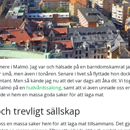
 nere i Malmö. Jag var och hälsade på en barndomskamrat jag 
 små, men även i tonåren. Senare i livet så flyttade hon dock 
ontant. Men så kände jag nu att det var dags att åka dit. Vi t
Malmö på en
hudvårdssalong
, samt att vi även unnade oss en
de vi hem en massa goda saker för att laga mat.
h trevligt sällskap
s en massa saker hem för att laga mat tillsammans. Det gjord