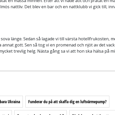
ratat en massa minnen. Efter att vi hade ätit och pratat en ma
almös nattliv. Det blev en bar och en nattklubb vi gick till, i
ova länge. Sedan så lagade vi till värsta hotellfrukosten, me
annat gott. Sen så tog vi en promenad och njöt av det vackr
mycket trevlig helg. Nästa gång sa vi att hon ska hälsa på m
bara Ukraina
Funderar du på att skaffa dig en luftvärmepump?